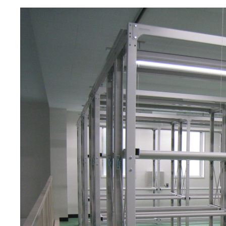
コンテンツへ移動
納入事例・お知らせ
双福鋼器株式会社の製品別納入事例と会社からの
お知らせ