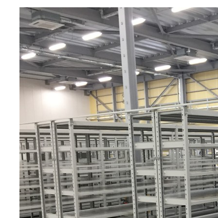
コンテンツへ移動
納入事例・お知らせ
双福鋼器株式会社の製品別納入事例と会社からの
お知らせ